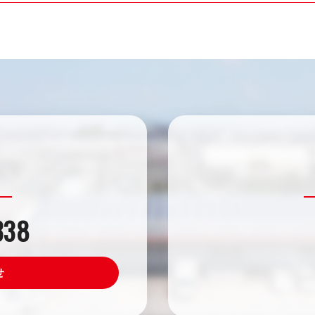
338
せ